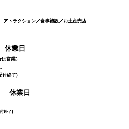
日
アトラクション／食事施設／お土産売店
 休業日
合は営業）
。
0受付終了)
」 休業日
受付終了)