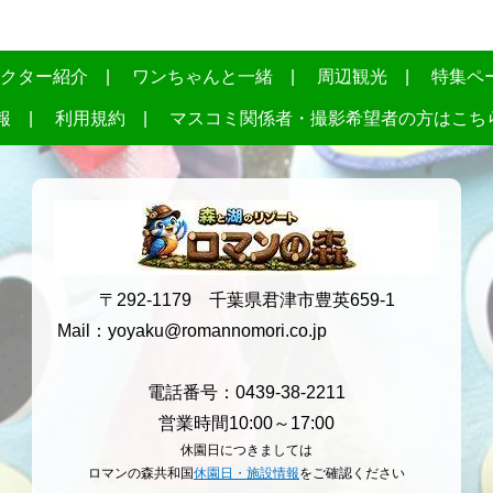
クター紹介
ワンちゃんと一緒
周辺観光
特集ペ
報
利用規約
マスコミ関係者・撮影希望者の方はこち
〒292-1179 千葉県君津市豊英659-1
Mail：
yoyaku@romannomori.co.jp
電話番号：0439-38-2211
営業時間10:00～17:00
休園日につきましては
ロマンの森共和国
休園日・施設情報
をご確認ください